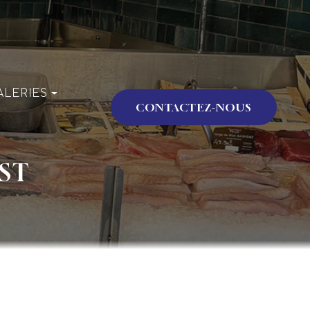
ALERIES
CONTACTEZ-NOUS
issonnerie
ST
énementiel