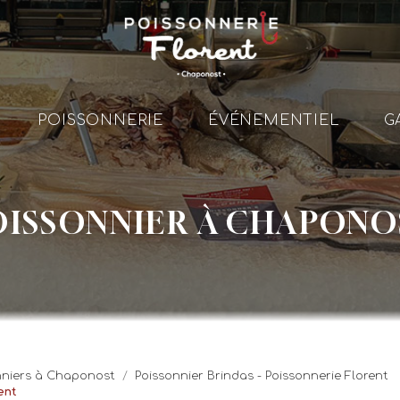
le
POISSONNERIE
ÉVÉNEMENTIEL
G
Po
OISSONNIER À CHAPONO
Év
onniers à Chaponost
Poissonnier Brindas - Poissonnerie Florent
ent