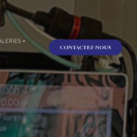
ALERIES
CONTACTEZ-NOUS
issonnerie
énementiel