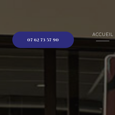
Aller
au
contenu
principal
Navigation principa
ACCUEIL
07 62 73 57 90