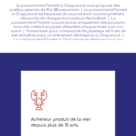
la poissonnerie Florent à Chaponost vous propose des
paëllas géantes de 10 à 300 personnes
|
la poissonnerie Florent
à Chaponost est heureuse de vous recevoir tous les premiers
dimanche de chaque mois autour des huîtres!
|
La
poissonnerie Florent vous propose uniquement des poissons
issus des criées françaises désarêtés chaque matin par nos
soins!
|
Poissonnier pour commande de plateaux de fruits de
mer et huîtres pour un évènement d'entreprise à Chaponost
|
La poissonnerie Florent à Chaponost se déplace pour vos
batême, mariage ou anniversaire autour de banquets d'huîtres
|
Dégustation huitres Gillardeau Isigny et Marennes pour un
évènement festif à Chaponost
Acheteur produit de la mer
depuis plus de 10 ans.