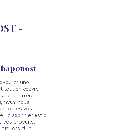
ST -
 Chaponost
savourer une
t tout en œuvre
ts de première
s
, nous nous
ur toutes vos
re
Poissonnier
est à
e vos produits.
ots lors d’un