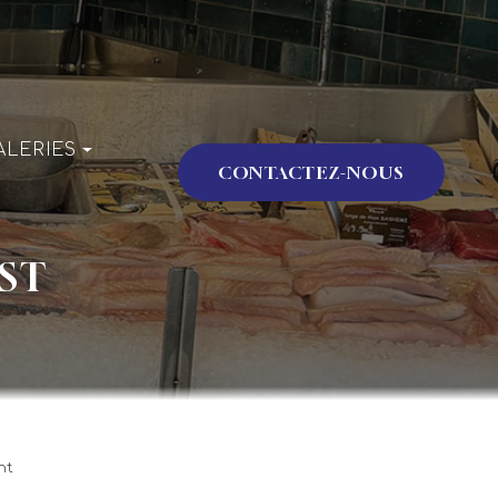
ALERIES
CONTACTEZ-NOUS
issonnerie
ST
énementiel
nt