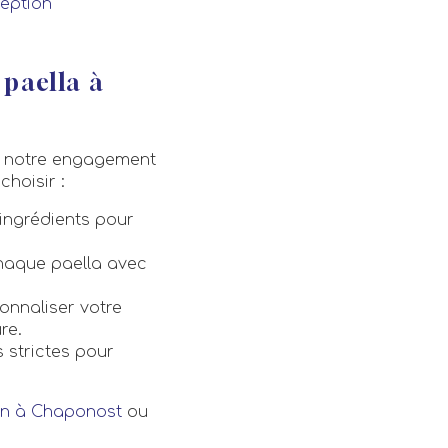
eption
 paella à
 notre engagement
choisir :
ingrédients pour
haque paella avec
nnaliser votre
re.
 strictes pour
son à Chaponost
ou