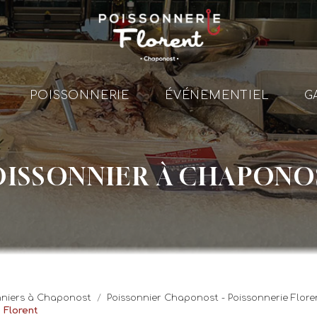
le
POISSONNERIE
ÉVÉNEMENTIEL
G
Po
OISSONNIER À CHAPONO
Év
onniers à Chaponost
Poissonnier Chaponost - Poissonnerie Flore
 Florent