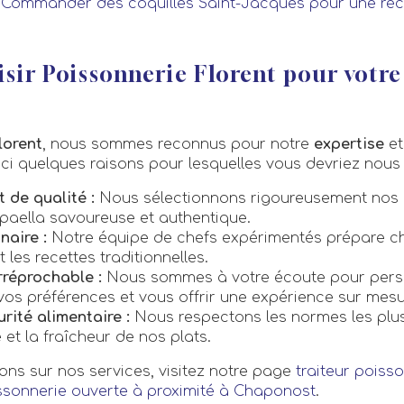
e
Commander des coquilles Saint-Jacques pour une réc
sir Poissonnerie Florent pour votre
lorent
, nous sommes reconnus pour notre
expertise
et
oici quelques raisons pour lesquelles vous devriez nous 
t de qualité :
Nous sélectionnons rigoureusement nos 
 paella savoureuse et authentique.
naire :
Notre équipe de chefs expérimentés prépare c
 les recettes traditionnelles.
irréprochable :
Nous sommes à votre écoute pour perso
s préférences et vous offrir une expérience sur mesu
ité alimentaire :
Nous respectons les normes les plus
 et la fraîcheur de nos plats.
ions sur nos services, visitez notre page
traiteur pois
ssonnerie ouverte à proximité à Chaponost
.