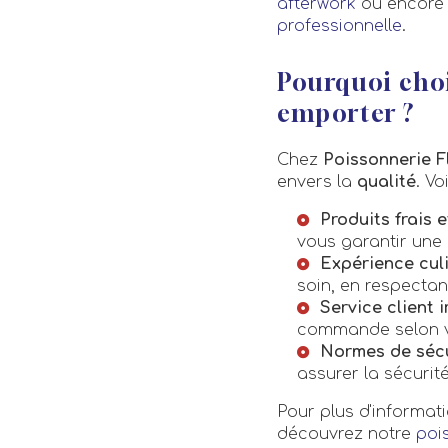
afterwork
ou encor
professionnelle
.
Pourquoi choi
emporter ?
Chez
Poissonnerie F
envers la
qualité
. V
Produits frais e
vous garantir une
Expérience culi
soin, en respectant
Service client 
commande selon vo
Normes de sécur
assurer la sécurité
Pour plus d'informat
découvrez notre
poi